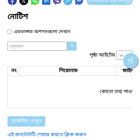
আপনার মতামত প্রদান করুন
নোটিশ
এডভান্সড অপশনগুলো দেখান
পৃষ্ঠা আইটেম
নং
শিরোনাম
ফাইল সম
কোনো তথ্য পাওয়া য
আর্কাইভ দেখুন
এই কনটেন্টটি শেয়ার করতে ক্লিক করুন