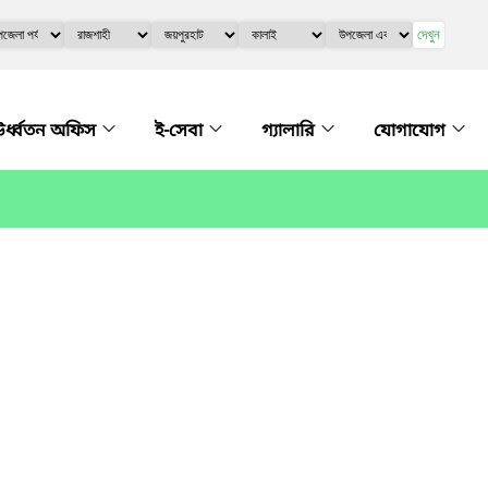
দেখুন
র্ধ্বতন অফিস
ই-সেবা
গ্যালারি
যোগাযোগ