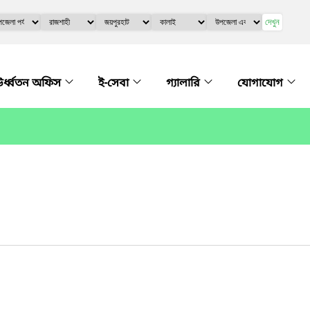
দেখুন
র্ধ্বতন অফিস
ই-সেবা
গ্যালারি
যোগাযোগ