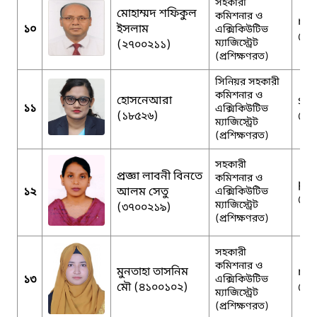
সহকারী
মোহাম্মদ শফিকুল
কমিশনার ও
rs.
১০
ইসলাম
এক্সিকিউটিভ
@g
ম্যাজিস্ট্রেট
(২৭০০২১১)
(প্রশিক্ষণরত)
সিনিয়র সহকারী
কমিশনার ও
হোসনেআরা
sha
১১
এক্সিকিউটিভ
(১৮৫২৬)
@g
ম্যাজিস্ট্রেট
(প্রশিক্ষণরত)
সহকারী
প্রজ্ঞা লাবনী বিনতে
কমিশনার ও
pra
১২
আলম সেতু
এক্সিকিউটিভ
@g
ম্যাজিস্ট্রেট
(৩৭০০২১৯)
(প্রশিক্ষণরত)
সহকারী
কমিশনার ও
মুনতাহা তাসনিম
mu
১৩
এক্সিকিউটিভ
মৌ (৪১০০১০২)
@g
ম্যাজিস্ট্রেট
(প্রশিক্ষণরত)