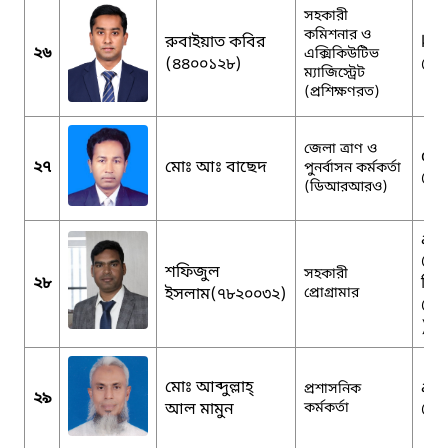
সহকারী
কমিশনার ও
রুবাইয়াত কবির
kab
২৬
এক্সিকিউটিভ
(৪৪০০১২৮)
@g
ম্যাজিস্ট্রেট
(প্রশিক্ষণরত)
জেলা ত্রাণ ও
drr
২৭
মোঃ আঃ বাছেদ
পুনর্বাসন কর্মকর্তা
@g
(ডিআরআরও)
apd
@m
শফিজুল
সহকারী
২৮
সিয়
ইসলাম(৭৮২০০৩২)
প্রোগ্রামার
@gm
)
মোঃ আব্দুল্লাহ্
ao
প্রশাসনিক
২৯
আল মামুন
কর্মকর্তা
@g