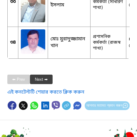
৩৩
কর্মকর্তা (সাধারণ
ইসলাম
@g
শাখা)
প্রশাসনিক
মোঃ মুরাদুজ্জামান
me
৩৪
কর্মকর্তা (রাজস্ব
খান
@g
শাখা)
⬅ Prev
Next ➡
এই কনটেন্টটি শেয়ার করতে ক্লিক করুন
আপনার মতামত প্রদান করুন