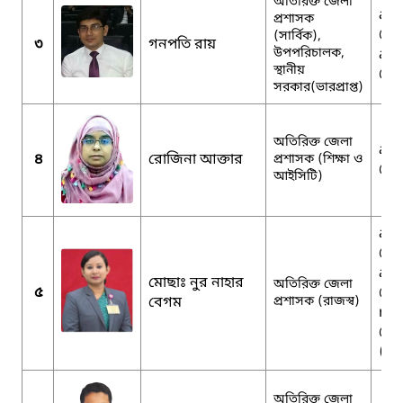
অতিরিক্ত জেলা
adc
প্রশাসক
@m
(সার্বিক),
৩
গনপতি রায়
উপপরিচালক,
adc
স্থানীয়
@gm
সরকার(ভারপ্রাপ্ত)
অতিরিক্ত জেলা
adc
৪
রোজিনা আক্তার
প্রশাসক (শিক্ষা ও
@gm
আইসিটি)
adc
@gm
adc
মোছাঃ নুর নাহার
অতিরিক্ত জেলা
৫
@m
বেগম
প্রশাসক (রাজস্ব)
nah
@g
(ব্য
অতিরিক্ত জেলা