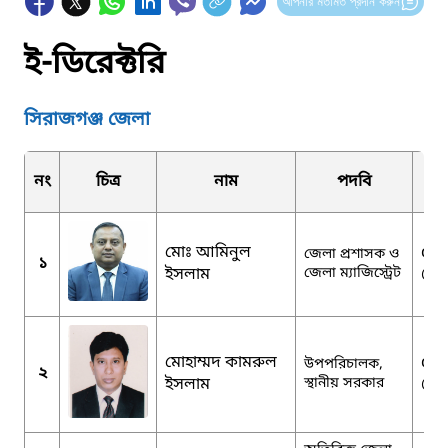
আপনার মতামত প্রদান করুন
ই-ডিরেক্টরি
সিরাজগঞ্জ জেলা
নং
চিত্র
নাম
পদবি
মোঃ আমিনুল
dcs
জেলা প্রশাসক ও
১
ইসলাম
জেলা ম্যাজিস্ট্রেট
@m
মোহাম্মদ কামরুল
ddl
উপপরিচালক,
২
ইসলাম
স্থানীয় সরকার
@g