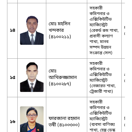
সহকারী
কমিশনার ও
এক্সিকিউটিভ
মোঃ মহসিন
ম্যাজিস্ট্রেট
md
১৪
খন্দকার
(রেকর্ড রুম শাখা,
@g
প্রবাসী কল্যাণ
(৪১০০২১১)
শাখা, মানব
সম্পদ উন্নয়ন
সংক্রান্ত সেল)
সহকারী
কমিশনার ও
মোঃ
akh
এক্সিকিউটিভ
১৫
আখিরুজ্জামান
ম্যাজিস্ট্রেট
@g
(৪১০০২৮৭)
(নেজারত শাখা,
ট্রেজারী শাখা)
সহকারী
কমিশনার ও
এক্সিকিউটিভ
ফারজানা রহমান
far
ম্যাজিস্ট্রেট
১৬
তন্বী (৪১০০৩০০)
(ব্যবসা বাণিজ্য
@g
শাখা, হেল্প ডেস্ক