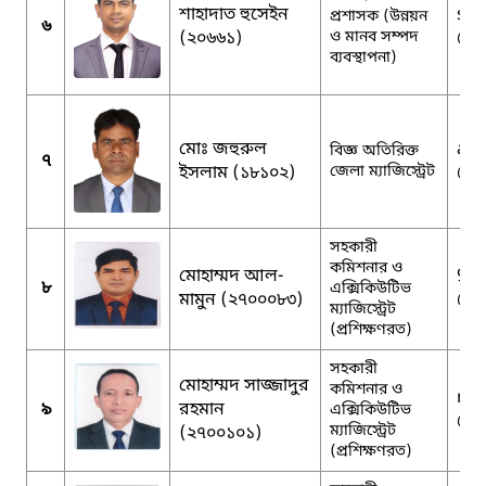
শাহাদাত হুসেইন
sha
প্রশাসক (উন্নয়ন
৬
(২০৬৬১)
ও মানব সম্পদ
@g
ব্যবস্থাপনা)
মোঃ জহুরুল
adm
বিজ্ঞ অতিরিক্ত
৭
ইসলাম (১৮১০২)
জেলা ম্যাজিস্ট্রেট
@g
সহকারী
কমিশনার ও
মোহাম্মদ আল-
90
৮
এক্সিকিউটিভ
মামুন (২৭০০০৮৩)
@g
ম্যাজিস্ট্রেট
(প্রশিক্ষণরত)
সহকারী
মোহাম্মদ সাজ্জাদুর
কমিশনার ও
mm
৯
রহমান
এক্সিকিউটিভ
@g
ম্যাজিস্ট্রেট
(২৭০০১০১)
(প্রশিক্ষণরত)