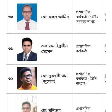
প্রশাসনিক
acg
৩০
মো: রুহুল আমিন
কর্মকর্তা (স্থানীয়
@m
সরকার শাখা)
এস. এম. ইব্রাহীম
ibr
প্রশাসনিক
৩১
হোসেন
কর্মকর্তা
@g
প্রশাসনিক
মো: নুরুন্নবী খান
jew
৩২
কর্মকর্তা (ডিসি
(জুয়েল)
@y
বাংলো)
প্রশাসনিক
মো: মনিরুল
mon